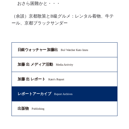
おさら困難かと・・・
（余談）京都散策とB級グルメ：レンタル着物、牛テ
ール、京都ブラックサンダー
日銀ウォッチャー 加藤出
BoJ Watcher Kato Izuru
加藤 出 メディア活動
Media Activity
加藤 出 レポート
Kato's Report
レポートアーカイブ
Report Archives
出版物
Publishing