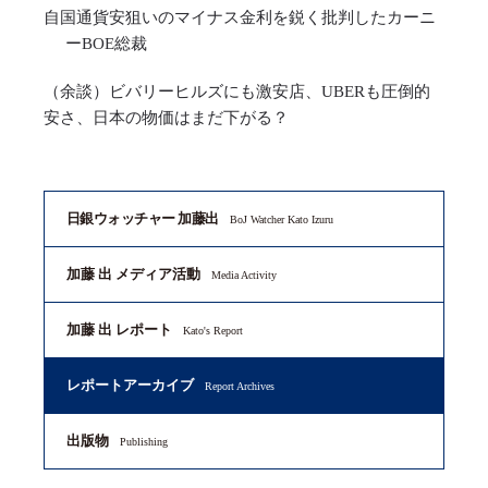
自国通貨安狙いのマイナス金利を鋭く批判したカーニ
ーBOE総裁
（余談）ビバリーヒルズにも激安店、UBERも圧倒的
安さ、日本の物価はまだ下がる？
日銀ウォッチャー 加藤出
BoJ Watcher Kato Izuru
加藤 出 メディア活動
Media Activity
加藤 出 レポート
Kato's Report
レポートアーカイブ
Report Archives
出版物
Publishing