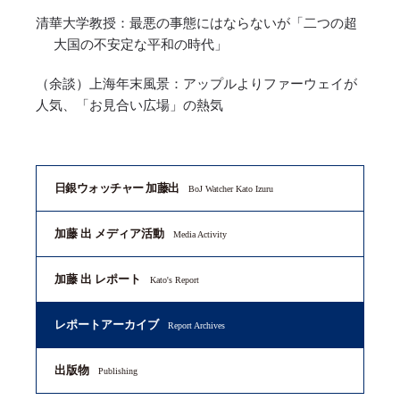
清華大学教授：最悪の事態にはならないが「二つの超
大国の不安定な平和の時代」
（余談）上海年末風景：アップルよりファーウェイが
人気、「お見合い広場」の熱気
日銀ウォッチャー 加藤出
BoJ Watcher Kato Izuru
加藤 出 メディア活動
Media Activity
加藤 出 レポート
Kato's Report
レポートアーカイブ
Report Archives
出版物
Publishing