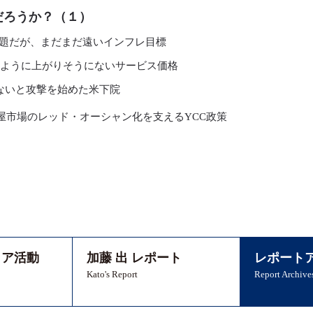
だろうか？（１）
話題だが、まだまだ遠いインフレ目標
のように上がりそうにないサービス価格
ないと攻撃を始めた米下院
屋市場のレッド・オーシャン化を支えるYCC政策
ィア活動
加藤 出 レポート
レポート
Kato's Report
Report Archive