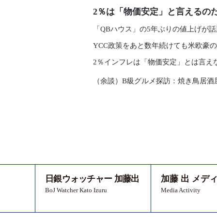
2％は「物価安定」と言えるの
「QBハウス」の5年ぶりの値上げが
YCC政策をあと数年続けても米欧豪
2％インフレは「物価安定」とは言え
（余談）B級グルメ探訪：焼き鳥居酒
日銀ウォッチャー 加藤出
加藤 出 メデ
BoJ Watcher Kato Izuru
Media Activity