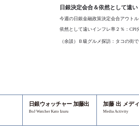
日銀決定会合＆依然として遠い
今週の日銀金融政策決定会合アウトル
依然として遠いインフレ率２％：CP
（余談）Ｂ級グルメ探訪：タコの街で
日銀ウォッチャー 加藤出
加藤 出 メデ
BoJ Watcher Kato Izuru
Media Activity