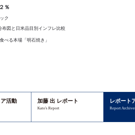
２％
ック
I分布図と日米品目別インフレ比較
食べる本場「明石焼き」
ィア活動
加藤 出 レポート
レポート
Kato's Report
Report Archive