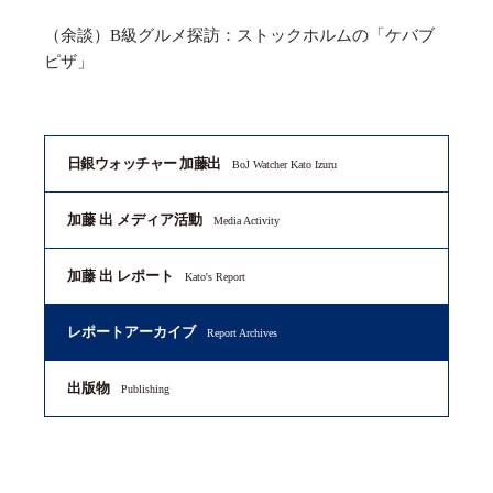
（余談）B級グルメ探訪：ストックホルムの「ケバブ
ピザ」
日銀ウォッチャー 加藤出
BoJ Watcher Kato Izuru
加藤 出 メディア活動
Media Activity
加藤 出 レポート
Kato's Report
レポートアーカイブ
Report Archives
出版物
Publishing