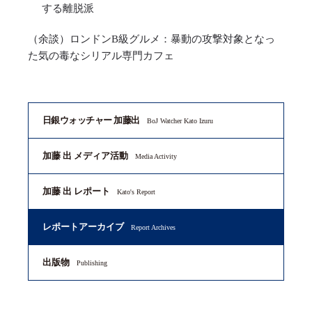
する離脱派
（余談）ロンドンB級グルメ：暴動の攻撃対象となっ
た気の毒なシリアル専門カフェ
日銀ウォッチャー 加藤出
BoJ Watcher Kato Izuru
加藤 出 メディア活動
Media Activity
加藤 出 レポート
Kato's Report
レポートアーカイブ
Report Archives
出版物
Publishing