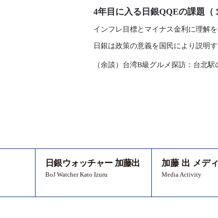
4年目に入る日銀QQEの課題（
インフレ目標とマイナス金利に理解を
日銀は政策の意義を国民により説明す
（余談）台湾B級グルメ探訪：台北駅
日銀ウォッチャー 加藤出
加藤 出 メデ
BoJ Watcher Kato Izuru
Media Activity