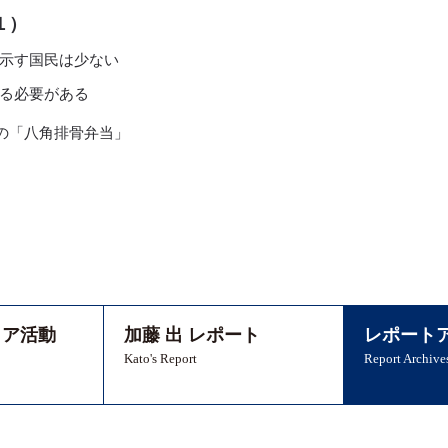
１）
示す国民は少ない
る必要がある
の「八角排骨弁当」
ィア活動
加藤 出 レポート
レポート
Kato's Report
Report Archive