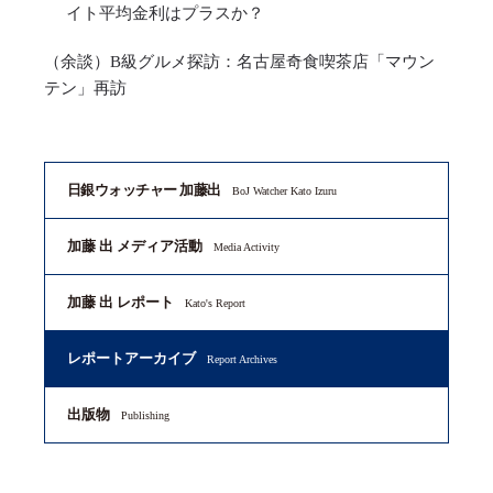
イト平均金利はプラスか？
（余談）B級グルメ探訪：名古屋奇食喫茶店「マウン
テン」再訪
日銀ウォッチャー 加藤出
BoJ Watcher Kato Izuru
加藤 出 メディア活動
Media Activity
加藤 出 レポート
Kato's Report
レポートアーカイブ
Report Archives
出版物
Publishing