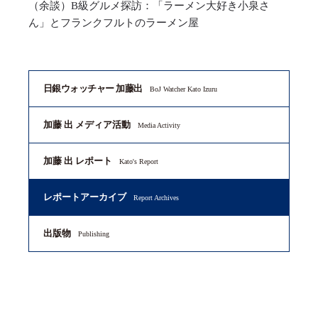
（余談）B級グルメ探訪：「ラーメン大好き小泉さ
ん」とフランクフルトのラーメン屋
日銀ウォッチャー 加藤出
BoJ Watcher Kato Izuru
加藤 出 メディア活動
Media Activity
加藤 出 レポート
Kato's Report
レポートアーカイブ
Report Archives
出版物
Publishing