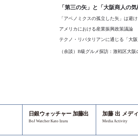
「第三の矢」と「大阪商人の気
「アベノミクスの孤立した矢」は避け
アメリカにおける産業振興政策議論
テクノ・リバタリアンに通じる「大阪
（余談）B級グルメ探訪：激戦区大阪
日銀ウォッチャー 加藤出
加藤 出 メデ
BoJ Watcher Kato Izuru
Media Activity