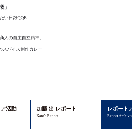
概」
たい日銀QQE
商人の自主自立精神」
のスパイス創作カレー
ィア活動
加藤 出 レポート
レポート
Kato's Report
Report Archive