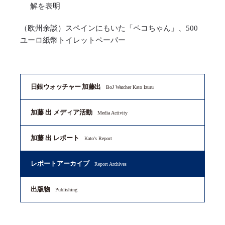
解を表明
（欧州余談）スペインにもいた「ペコちゃん」、500
ユーロ紙幣トイレットペーパー
日銀ウォッチャー 加藤出
BoJ Watcher Kato Izuru
加藤 出 メディア活動
Media Activity
加藤 出 レポート
Kato's Report
レポートアーカイブ
Report Archives
出版物
Publishing