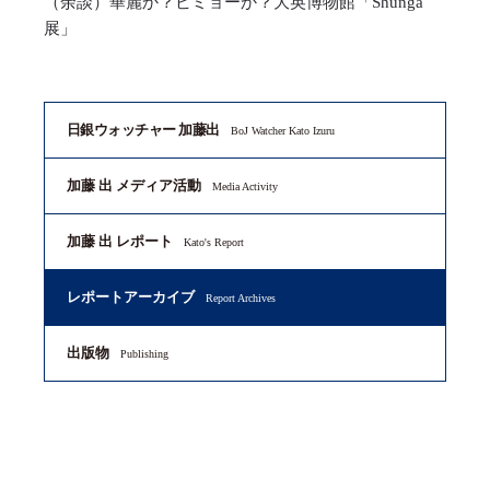
（余談）華麗か？ビミョーか？大英博物館「Shunga
展」
日銀ウォッチャー 加藤出
BoJ Watcher Kato Izuru
加藤 出 メディア活動
Media Activity
加藤 出 レポート
Kato's Report
レポートアーカイブ
Report Archives
出版物
Publishing