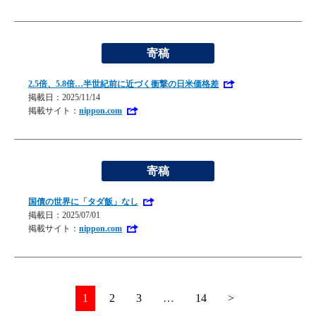
寄稿
2.5倍、5.8倍…半世紀前に近づく衝撃の日米価格差
掲載日：2025/11/14
掲載サイト：
nippon.com
寄稿
国債の世界に「タダ飯」なし
掲載日：2025/07/01
掲載サイト：
nippon.com
1
2
3
…
14
>