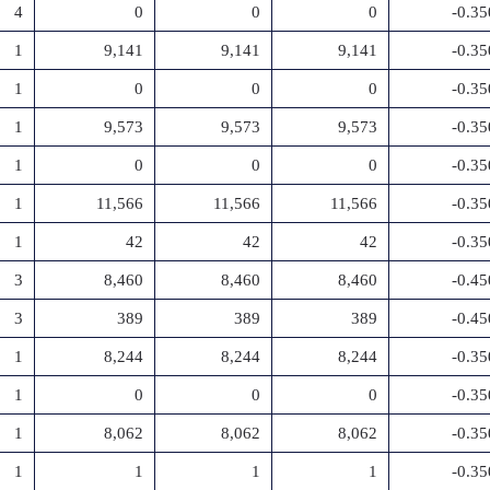
4
0
0
0
-0.3
1
9,141
9,141
9,141
-0.3
1
0
0
0
-0.3
1
9,573
9,573
9,573
-0.3
1
0
0
0
-0.3
1
11,566
11,566
11,566
-0.3
1
42
42
42
-0.3
3
8,460
8,460
8,460
-0.4
3
389
389
389
-0.4
1
8,244
8,244
8,244
-0.3
1
0
0
0
-0.3
1
8,062
8,062
8,062
-0.3
1
1
1
1
-0.3