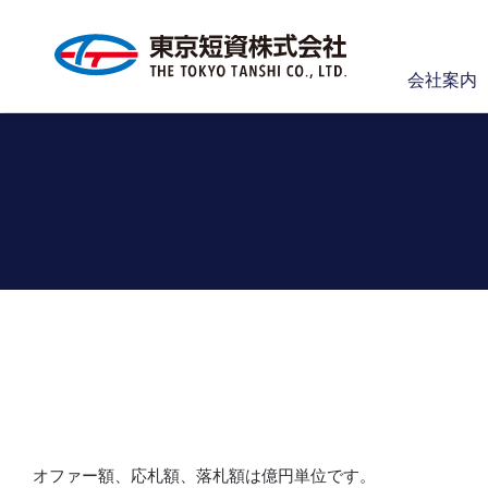
会社案内
【
オファー額、応札額、落札額は億円単位です。