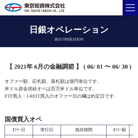
日銀オペレーション
BOJ OPERATION
【 2021年 6月の金融調節 】 ( 06/ 01 〜 06/ 30 )
オファー額、応札額、落札額は億円単位です。
米ドル資金供給オペは百万米ドル単位です。
ETF買入・J-REIT買入のオファー日の欄は約定日です。
国債買入オペ
ｵﾌｧｰ日
実行日
残存期間
ｵﾌｧｰ額