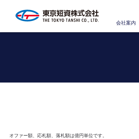
会社案内
【
オファー額、応札額、落札額は億円単位です。