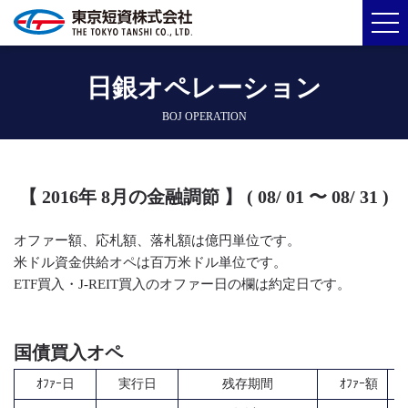
日銀オペレーション
BOJ OPERATION
【 2016年 8月の金融調節 】 ( 08/ 01 〜 08/ 31 )
オファー額、応札額、落札額は億円単位です。
米ドル資金供給オペは百万米ドル単位です。
ETF買入・J-REIT買入のオファー日の欄は約定日です。
国債買入オペ
ｵﾌｧｰ日
実行日
残存期間
ｵﾌｧｰ額