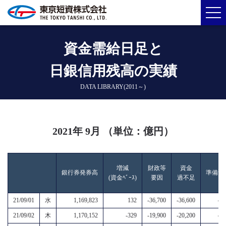
資金需給日足と
日銀信用残高の実績
DATA LIBRARY(2011～)
2021年 9月 （単位：億円）
増減
財政等
資金
銀行券発券高
準備預
(資金ﾍﾞｰｽ)
要因
過不足
21/09/01
水
1,169,823
132
-36,700
-36,600
4,6
21/09/02
木
1,170,152
-329
-19,900
-20,200
4,7