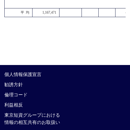
平 均
1,167,471
4,7
個人情報保護宣言
勧誘方針
倫理コード
利益相反
東京短資グループにおける
情報の相互共有のお取扱い