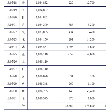
18/05/18
金
1,034,882
229
-12,700
-12
18/05/19
土
1,034,882
18/05/20
日
1,034,882
18/05/21
月
1,034,299
583
-6,200
-5
18/05/22
火
1,033,865
434
-400
18/05/23
水
1,034,156
-291
-14,200
-14
18/05/24
木
1,035,551
-1,395
-1,800
-3
18/05/25
金
1,036,110
-559
-4,600
-5
18/05/26
土
1,036,110
18/05/27
日
1,036,110
18/05/28
月
1,036,079
31
200
18/05/29
火
1,036,348
-269
-1,100
-1
18/05/30
水
1,036,205
143
-5,400
-5
18/05/31
木
1,036,575
-370
-1,000
-1
計
13,669
-175,600
-162