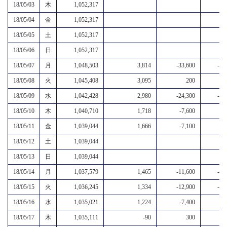
18/05/03
木
1,052,317
18/05/04
金
1,052,317
18/05/05
土
1,052,317
18/05/06
日
1,052,317
18/05/07
月
1,048,503
3,814
-33,600
-29
18/05/08
火
1,045,408
3,095
200
3
18/05/09
水
1,042,428
2,980
-24,300
-21
18/05/10
木
1,040,710
1,718
-7,600
-5
18/05/11
金
1,039,044
1,666
-7,100
-5
18/05/12
土
1,039,044
18/05/13
日
1,039,044
18/05/14
月
1,037,579
1,465
-11,600
-10
18/05/15
火
1,036,245
1,334
-12,900
-11
18/05/16
水
1,035,021
1,224
-7,400
-6
18/05/17
木
1,035,111
-90
300