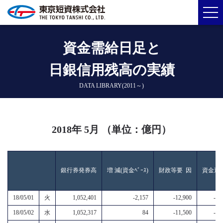
資金需給日足と
日銀信用残高の実績
DATA LIBRARY(2011～)
2018年 5月 （単位：億円）
銀行券発券高
増 減(資金ﾍﾞｰｽ)
財政等要 因
資金過
18/05/01
火
1,052,401
-2,157
-12,900
-15
18/05/02
水
1,052,317
84
-11,500
-11