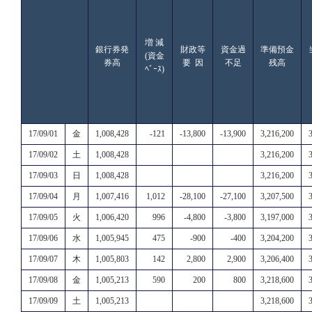
増 減
銀行券発
財政等
資金過
準備預金
(資金
券高
要 因
不足
残高
ﾍﾞｰｽ)
17/09/01
金
1,008,428
-121
-13,800
-13,900
3,216,200
17/09/02
土
1,008,428
3,216,200
17/09/03
日
1,008,428
3,216,200
17/09/04
月
1,007,416
1,012
-28,100
-27,100
3,207,500
17/09/05
火
1,006,420
996
-4,800
-3,800
3,197,000
17/09/06
水
1,005,945
475
-900
-400
3,204,200
17/09/07
木
1,005,803
142
2,800
2,900
3,206,400
17/09/08
金
1,005,213
590
200
800
3,218,600
17/09/09
土
1,005,213
3,218,600