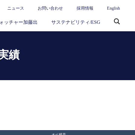
ニュース
お問い合わせ
採用情報
English
ォッチャー加藤出
サステナビリティ/ESG
サ
イ
ト
内
実績
検
索
オペ残高