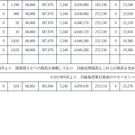
0
1,190
68,860
387,670
5,240
4,030,060
245,530
0
23,240
0
400
68,860
387,670
5,240
4,030,060
255,530
0
23,030
0
20
68,860
387,670
5,240
4,040,170
255,530
0
22,220
0
10
68,860
387,670
5,240
4,040,170
255,530
0
21,810
0
3,810
68,860
387,670
5,240
4,049,280
255,530
0
19,380
0
3,810
68,860
387,670
5,240
4,049,280
255,530
0
19,380
年4月より、国債買入オペの残高を掲載しており、日銀信用残高もこれらの残高を含
※2013年8月より、日銀毎営業日発表のマネータリ
0
624
68,861
381,846
5,240
4,059,036
253,114
0
23,276