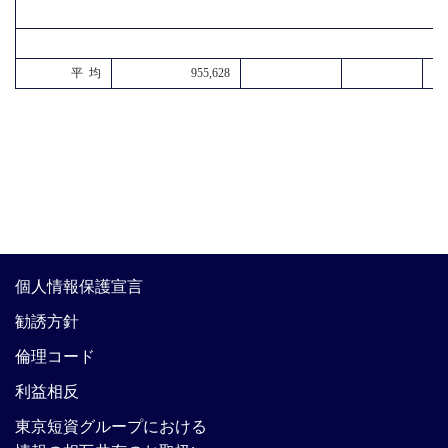
平 均
955,628
個人情報保護宣言
勧誘方針
倫理コード
利益相反
東京短資グループにおける