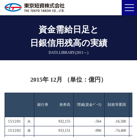
資金需給日足と
日銀信用残高の実績
DATA LIBRARY(2011～)
2015年 12月 （単位：億円）
銀行券 発券高
増減(資金ﾍﾞｰｽ)
財政等要因
資
15/12/01
火
932,155
-564
-16,500
15/12/02
水
933,151
-996
-74,400