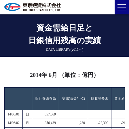
資金需給日足と
日銀信用残高の実績
DATA LIBRARY(2011～)
2014年 6月 （単位：億円）
銀行券発券高
増減(資金ﾍﾞｰｽ)
財政等要因
資金過不
14/06/01
日
857,669
14/06/02
月
856,439
1,230
-22,300
-21,1