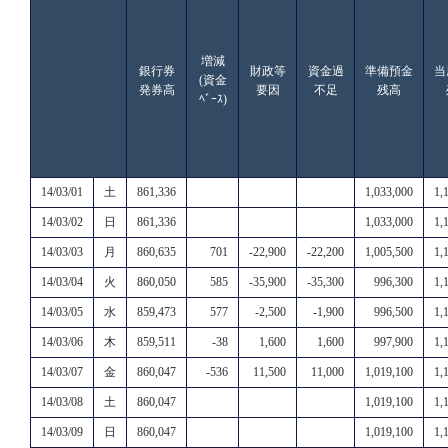
増減
銀行券
財政等
資金過
準備預金
当
(資金
発券高
要因
不足
残高
ﾍﾞｰｽ)
14/03/01
土
861,336
1,033,000
1,
14/03/02
日
861,336
1,033,000
1,
14/03/03
月
860,635
701
-22,900
-22,200
1,005,500
1,
14/03/04
火
860,050
585
-35,900
-35,300
996,300
1,
14/03/05
水
859,473
577
-2,500
-1,900
996,500
1,
14/03/06
木
859,511
-38
1,600
1,600
997,900
1,
14/03/07
金
860,047
-536
11,500
11,000
1,019,100
1,
14/03/08
土
860,047
1,019,100
1,
14/03/09
日
860,047
1,019,100
1,