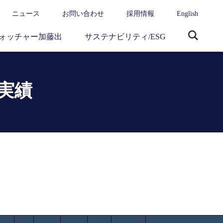
ニュース
お問い合わせ
採用情報
English
ォッチャー加藤出
サステナビリティ/ESG
サ
イ
ト
内
実績
検
索