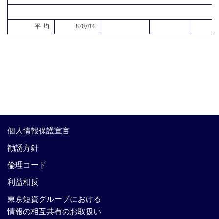
平 均
870,014
個人情報保護宣言
勧誘方針
倫理コード
利益相反
東京短資グループにおける
情報の相互共有のお取扱い