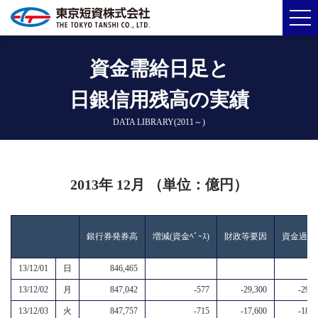
資金需給日足と
日銀信用残高の実績
DATA LIBRARY(2011～)
2013年 12月 （単位：億円）
銀行券発券高
増減(資金ﾍﾞｰｽ)
財政等要因
資金過不
13/12/01
日
846,465
13/12/02
月
847,042
-577
-29,300
-29,9
13/12/03
火
847,757
-715
-17,600
-18,3