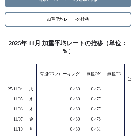
加重平均レートの推移
2025年 11月 加重平均レートの推移（単位：
％）
有担ONブローキング
無担ON
無担TN
当
25/11/04
火
0.430
0.476
11/05
水
0.430
0.477
11/06
木
0.430
0.477
11/07
金
0.430
0.478
11/10
月
0.430
0.481