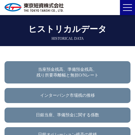
ヒストリカルデータ
HISTORICAL DATA
当座預金残高、準備預金残高、
残り所要乖離幅と無担O/Nレート
インターバンク市場残の推移
日銀当座、準備預金に関する係数
日銀オペレーション残高の推移