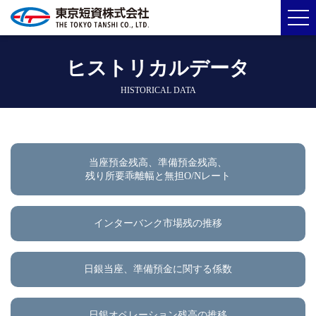
ヒストリカルデータ
HISTORICAL DATA
当座預金残高、準備預金残高、
残り所要乖離幅と無担O/Nレート
インターバンク市場残の推移
日銀当座、準備預金に関する係数
日銀オペレーション残高の推移