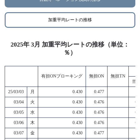
加重平均レートの推移
2025年 3月 加重平均レートの推移（単位：
％）
有担ONブローキング
無担ON
無担TN
当
25/03/03
月
0.430
0.477
03/04
火
0.430
0.476
0.
03/05
水
0.430
0.476
0.
03/06
木
0.430
0.476
0.
03/07
金
0.430
0.477