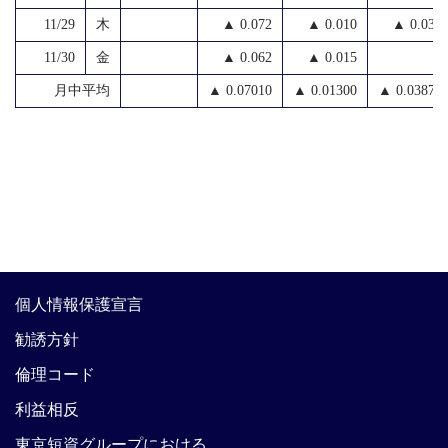
11/29
木
▲ 0.072
▲ 0.010
▲ 0.030
11/30
金
▲ 0.062
▲ 0.015
月中平均
▲ 0.07010
▲ 0.01300
▲ 0.03876
個人情報保護宣言
勧誘方針
倫理コード
利益相反
東京短資グループにおける