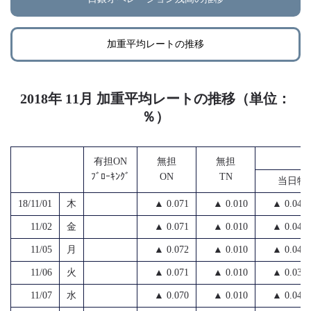
加重平均レートの推移
2018年 11月 加重平均レートの推移（単位：
％）
無
有担ON
無担
無担
ﾌﾞﾛｰｷﾝｸﾞ
ON
TN
当日物
18/11/01
木
▲ 0.071
▲ 0.010
▲ 0.040
11/02
金
▲ 0.071
▲ 0.010
▲ 0.042
11/05
月
▲ 0.072
▲ 0.010
▲ 0.042
11/06
火
▲ 0.071
▲ 0.010
▲ 0.031
11/07
水
▲ 0.070
▲ 0.010
▲ 0.040