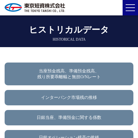
ヒストリカルデータ
HISTORICAL DATA
当座預金残高、準備預金残高、
残り所要乖離幅と無担O/Nレート
インターバンク市場残の推移
日銀当座、準備預金に関する係数
日銀オペレーション残高の推移