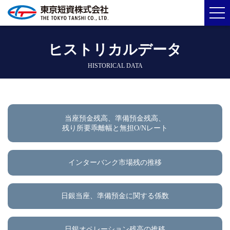
ヒストリカルデータ
HISTORICAL DATA
当座預金残高、準備預金残高、
残り所要乖離幅と無担O/Nレート
インターバンク市場残の推移
日銀当座、準備預金に関する係数
日銀オペレーション残高の推移