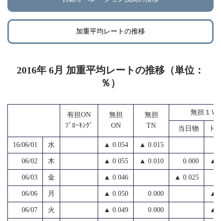
加重平均レートの推移
2016年 6月 加重平均レートの推移（単位：
％）
無担１Ｗ
有担ON
無担
無担
ﾌﾞﾛｰｷﾝｸﾞ
ON
TN
当日物
ﾄﾑｽ
16/06/01
水
▲ 0.054
▲ 0.015
06/02
木
▲ 0.055
▲ 0.010
0.000
▲ 0
06/03
金
▲ 0.046
▲ 0.025
06/06
月
▲ 0.050
0.000
▲ 0
06/07
火
▲ 0.049
0.000
▲ 0