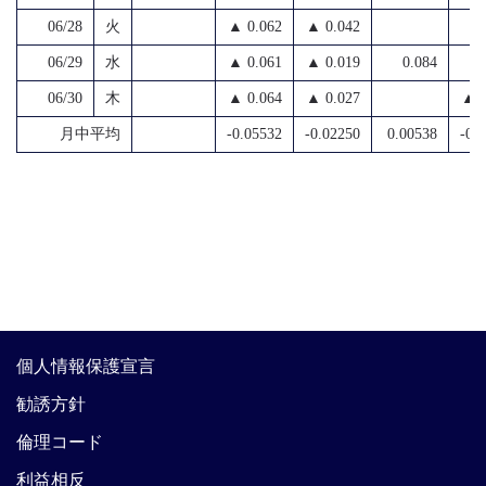
06/28
火
▲ 0.062
▲ 0.042
06/29
水
▲ 0.061
▲ 0.019
0.084
06/30
木
▲ 0.064
▲ 0.027
▲ 0
月中平均
-0.05532
-0.02250
0.00538
-0.
個人情報保護宣言
勧誘方針
倫理コード
利益相反