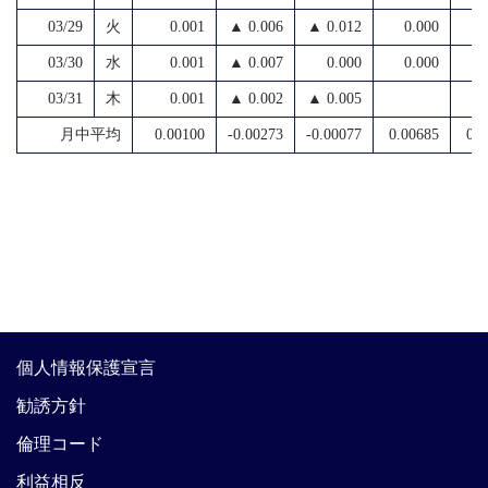
03/29
火
0.001
▲ 0.006
▲ 0.012
0.000
03/30
水
0.001
▲ 0.007
0.000
0.000
03/31
木
0.001
▲ 0.002
▲ 0.005
月中平均
0.00100
-0.00273
-0.00077
0.00685
0.0
個人情報保護宣言
勧誘方針
倫理コード
利益相反