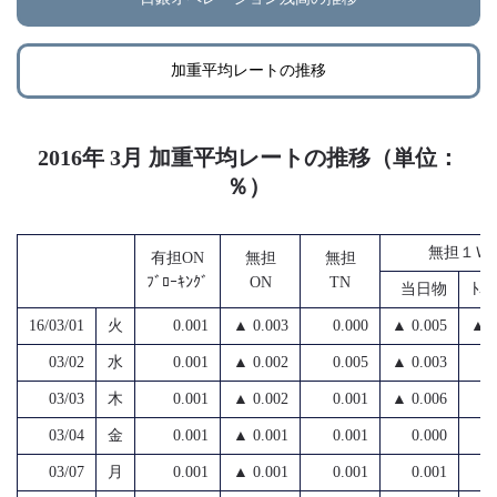
加重平均レートの推移
2016年 3月 加重平均レートの推移（単位：
％）
無担１Ｗ
有担ON
無担
無担
ﾌﾞﾛｰｷﾝｸﾞ
ON
TN
当日物
ﾄﾑｽ
16/03/01
火
0.001
▲ 0.003
0.000
▲ 0.005
▲ 0
03/02
水
0.001
▲ 0.002
0.005
▲ 0.003
03/03
木
0.001
▲ 0.002
0.001
▲ 0.006
03/04
金
0.001
▲ 0.001
0.001
0.000
03/07
月
0.001
▲ 0.001
0.001
0.001