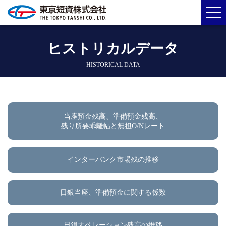
ヒストリカルデータ
HISTORICAL DATA
当座預金残高、準備預金残高、
残り所要乖離幅と無担O/Nレート
インターバンク市場残の推移
日銀当座、準備預金に関する係数
日銀オペレーション残高の推移