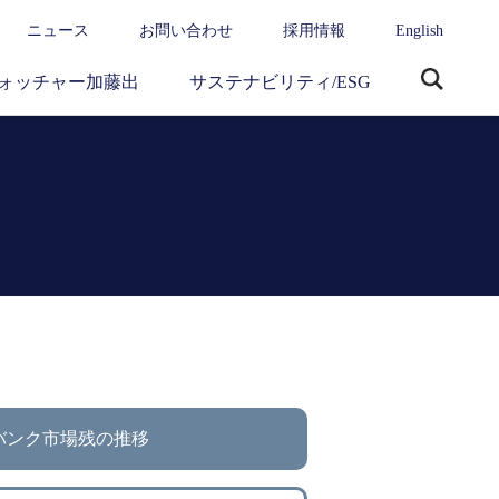
ニュース
お問い合わせ
採用情報
English
ォッチャー加藤出
サステナビリティ/ESG
サ
イ
ト
内
検
索
バンク市場残の推移