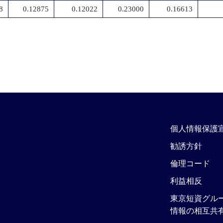
8
0.12875
0.12022
0.23000
0.16613
個人情報保護
勧誘方針
倫理コード
利益相反
東京短資グル
情報の相互共