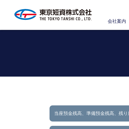
会社案内
当座預金残高、準備預金残高、
残り