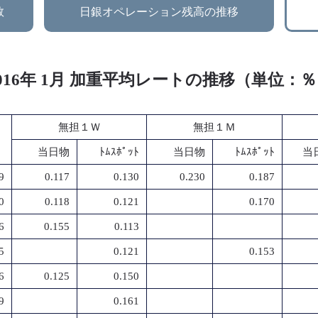
数
日銀オペレーション残高の推移
016年 1月 加重平均レートの推移（単位：
無担１Ｗ
無担１Ｍ
当日物
ﾄﾑｽﾎﾟｯﾄ
当日物
ﾄﾑｽﾎﾟｯﾄ
当
9
0.117
0.130
0.230
0.187
0
0.118
0.121
0.170
6
0.155
0.113
5
0.121
0.153
6
0.125
0.150
9
0.161