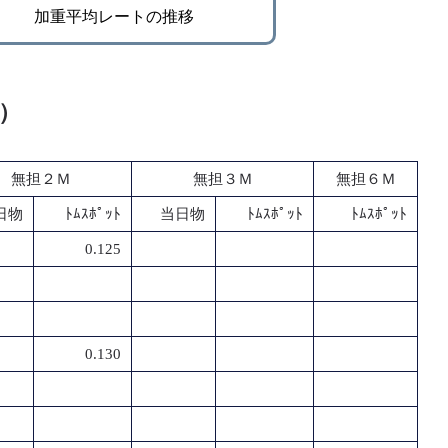
加重平均レートの推移
％）
無担２Ｍ
無担３Ｍ
無担６Ｍ
日物
ﾄﾑｽﾎﾟｯﾄ
当日物
ﾄﾑｽﾎﾟｯﾄ
ﾄﾑｽﾎﾟｯﾄ
0.125
0.130