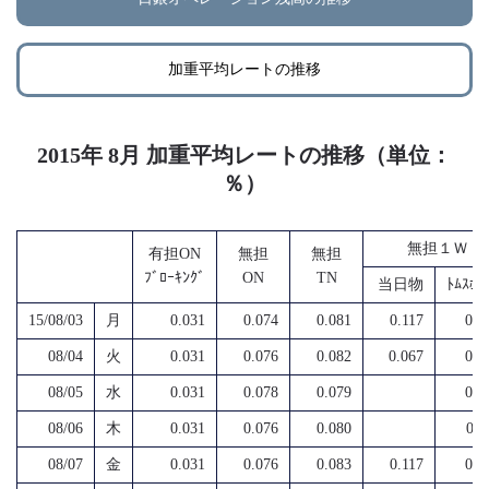
加重平均レートの推移
2015年 8月 加重平均レートの推移（単位：
％）
無担１Ｗ
有担ON
無担
無担
ﾌﾞﾛｰｷﾝｸﾞ
ON
TN
当日物
ﾄﾑｽﾎﾟ
15/08/03
月
0.031
0.074
0.081
0.117
0.0
08/04
火
0.031
0.076
0.082
0.067
0.1
08/05
水
0.031
0.078
0.079
0.0
08/06
木
0.031
0.076
0.080
0.1
08/07
金
0.031
0.076
0.083
0.117
0.0