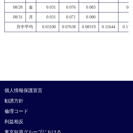
08/28
金
0.031
0.076
0.083
0.1
08/31
月
0.031
0.071
0.080
月中平均
0.03100
0.07638
0.08319
0.11644
0.112
個人情報保護宣言
勧誘方針
倫理コード
利益相反
東京短資グループにおける