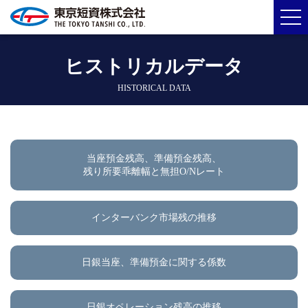
ヒストリカルデータ
HISTORICAL DATA
当座預金残高、準備預金残高、
残り所要乖離幅と無担O/Nレート
インターバンク市場残の推移
日銀当座、準備預金に関する係数
日銀オペレーション残高の推移