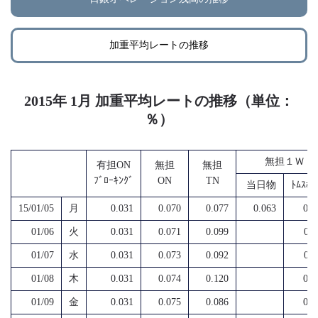
加重平均レートの推移
2015年 1月 加重平均レートの推移（単位：
％）
無担１Ｗ
有担ON
無担
無担
ﾌﾞﾛｰｷﾝｸﾞ
ON
TN
当日物
ﾄﾑｽﾎﾟ
15/01/05
月
0.031
0.070
0.077
0.063
0.1
01/06
火
0.031
0.071
0.099
0.1
01/07
水
0.031
0.073
0.092
0.1
01/08
木
0.031
0.074
0.120
0.1
01/09
金
0.031
0.075
0.086
0.1