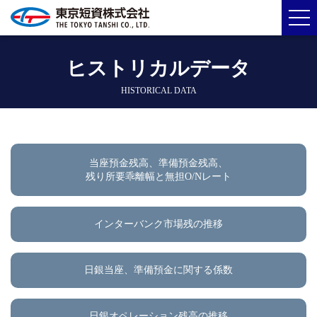
ヒストリカルデータ
HISTORICAL DATA
当座預金残高、準備預金残高、
残り所要乖離幅と無担O/Nレート
インターバンク市場残の推移
日銀当座、準備預金に関する係数
日銀オペレーション残高の推移