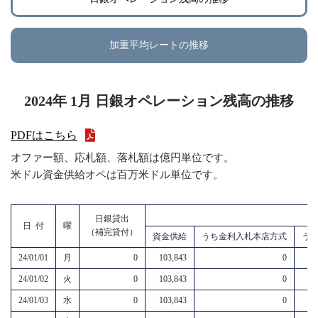
加重平均レートの推移
2024年 1月 日銀オペレーション残高の推移
PDFはこちら
オファー額、応札額、落札額は億円単位です。
米ドル資金供給オペは百万米ドル単位です。
日銀貸出
日 付
曜
（補完貸付）
資金供給
うち金利入札本店方式
う
24/01/01
月
0
103,843
0
24/01/02
火
0
103,843
0
24/01/03
水
0
103,843
0