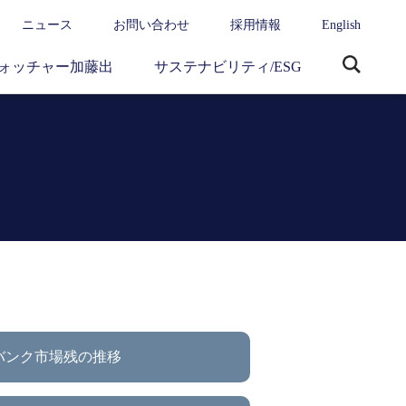
ニュース
お問い合わせ
採用情報
English
ォッチャー加藤出
サステナビリティ/ESG
サ
イ
ト
内
検
索
バンク市場残の推移