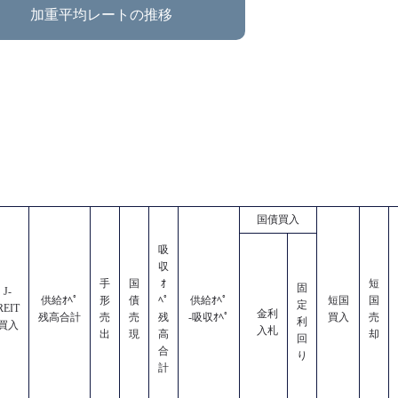
加重平均レートの推移
国債買入
吸
収
手
国
ｵ
短
固
J-
供給ｵﾍﾟ
形
債
ﾍﾟ
供給ｵﾍﾟ
短国
国
定
REIT
金利
残高合計
売
売
残
-吸収ｵﾍﾟ
買入
売
利
買入
入札
出
現
高
却
回
合
り
計