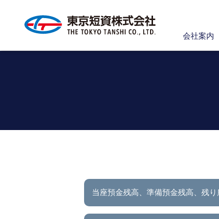
会社案内
当座預金残高、準備預金残高、
残り