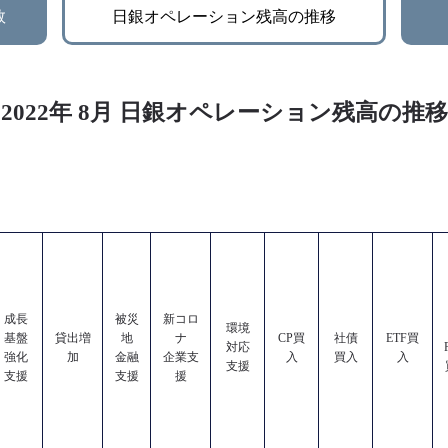
数
日銀オペレーション残高の推移
2022年 8月 日銀オペレーション残高の推移
成長
被災
新コロ
環境
基盤
貸出増
地
ナ
CP買
社債
ETF買
対応
強化
加
金融
企業支
入
買入
入
支援
支援
支援
援