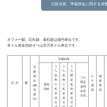
日銀当座、準備預金に関する係
オファー額、応札額、落札額は億円単位です。
米ドル資金供給オペは百万米ドル単位です。
共通担保
う
う
う
日
ち
ち
ち
銀
金
金
固
貸
Ｃ
国
うち
利
利
定
出
Ｐ
債
固定
日 付
曜
資金
入
入
金
(補
買
買
金利
供給
札
札
利
完
現
現
全店
本
全
本
貸
方式
店
店
店
付)
方
方
方
式
式
式