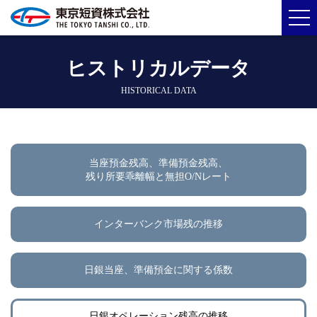
ヒストリカルデータ
HISTORICAL DATA
当座預金残高、準備預金残高、
残り所要乖離幅と無担O/Nレート
インターバンク市場残の推移
日銀当座、準備預金に関する係数
日銀オペレーション残高の推移