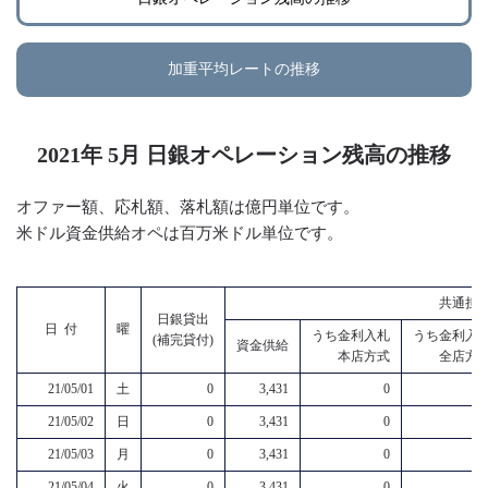
加重平均レートの推移
2021年 5月 日銀オペレーション残高の推移
オファー額、応札額、落札額は億円単位です。
米ドル資金供給オペは百万米ドル単位です。
共通担
日銀貸出
日 付
曜
うち金利入札
うち金利入
(補完貸付)
資金供給
本店方式
全店方
21/05/01
土
0
3,431
0
21/05/02
日
0
3,431
0
21/05/03
月
0
3,431
0
21/05/04
火
0
3,431
0