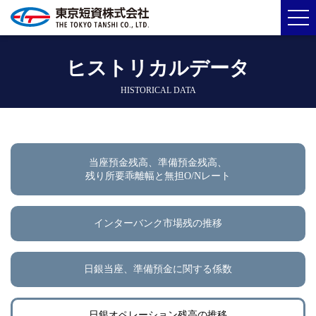
ヒストリカルデータ
HISTORICAL DATA
当座預金残高、準備預金残高、
残り所要乖離幅と無担O/Nレート
インターバンク市場残の推移
日銀当座、準備預金に関する係数
日銀オペレーション残高の推移