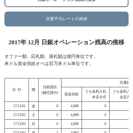
加重平均レートの推移
2017年 12月 日銀オペレーション残高の推移
オファー額、応札額、落札額は億円単位です。
米ドル資金供給オペは百万米ドル単位です。
共通担
日銀貸出
日 付
曜
うち金利入札
うち金利入
(補完貸付)
資金供給
本店方式
全店方
17/12/01
金
0
4,889
0
17/12/02
土
0
4,889
0
17/12/03
日
0
4,889
0
17/12/04
月
1
4,992
0