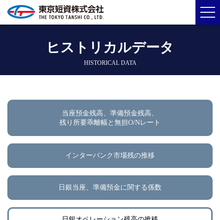
ヒストリカルデータ
HISTORICAL DATA
当座預金残高、準備預金残高、
残り所要乖離幅と無担O/Nレート
インターバンク市場残の推移
日銀当座、準備預金に関する係数
日銀オペレーション残高の推移