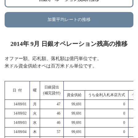
加重平均レートの推移
2014年 9月 日銀オペレーション残高の推移
オファー額、応札額、落札額は億円単位です。
米ドル資金供給オペは百万米ドル単位です。
日銀貸出
日 付
曜
(補完貸付)
資金供給
うち金利入札本店方式
う
14/09/01
月
47
99,691
0
14/09/02
火
46
99,691
0
14/09/03
水
46
99,691
0
14/09/04
木
57
99,691
0