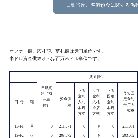
日銀当座、準備預金に関する係
オファー額、応札額、落札額は億円単位です。
米ドル資金供給オペは百万米ドル単位です。
共通担保
日銀貸
うち
うち
うち
うち固
出（補
金利
金利
固定
資金供
定金利
完貸
日 付
曜
入札
入札
金利
給
全店方
付）
本店
全店
本店
式※
方式
方式
方式
13/4/1
月
0
211,071
0
0
0
211,071
13/4/2
火
0
203,072
0
0
0
203,072