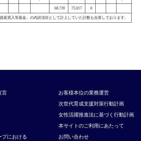
68,739
75,017
0
資産買入等基金」の内訳項目として計上していた計数も合算しております。
宣言
お客様本位の業務運営
次世代育成支援対策行動計画
女性活躍推進法に基づく行動計画
本サイトのご利用にあたって
ープにおける
お問い合わせ