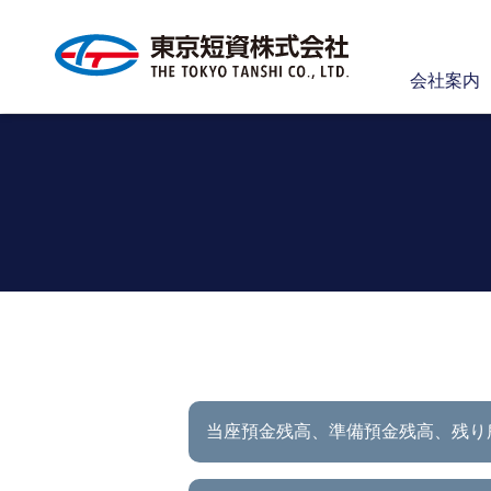
会社案内
当座預金残高、準備預金残高、
残り