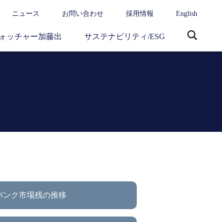
ニュース
お問い合わせ
採用情報
English
ォッチャー加藤出
サステナビリティ/ESG
サ
イ
ト
内
検
索
バンク市場残の推移