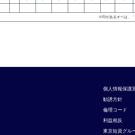
※印があるオペは、「
個人情報保護
勧誘方針
倫理コード
利益相反
東京短資グル