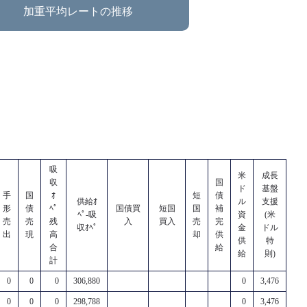
加重平均レートの推移
吸
米
成長
収
国
ド
基盤
手
国
ｵ
短
債
供給ｵ
ル
支援
形
債
ﾍﾟ
国債買
短国
国
補
ﾍﾟ-吸
資
(米
売
売
残
入
買入
売
完
収ｵﾍﾟ
金
ドル
出
現
高
却
供
供
特
合
給
給
則)
計
0
0
0
306,880
0
3,476
0
0
0
298,788
0
3,476