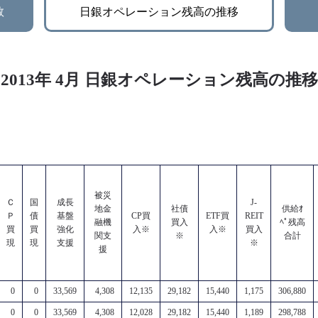
数
日銀オペレーション残高の推移
2013年 4月 日銀オペレーション残高の推移
被災
Ｃ
国
成長
J-
地金
社債
供給ｵ
Ｐ
債
基盤
CP買
ETF買
REIT
融機
買入
ﾍﾟ残高
買
買
強化
入※
入※
買入
関支
※
合計
現
現
支援
※
援
0
0
33,569
4,308
12,135
29,182
15,440
1,175
306,880
0
0
33,569
4,308
12,028
29,182
15,440
1,189
298,788