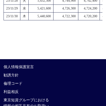
23/11/28
火
5,432,500
4,744,900
4,742,400
4,
23/11/29
水
5,421,600
4,726,300
4,724,200
4,
23/11/30
木
5,440,600
4,722,300
4,720,200
4,
個人情報保護宣言
勧誘方針
倫理コード
利益相反
東京短資グループにおける
情報の相互共有のお取扱い