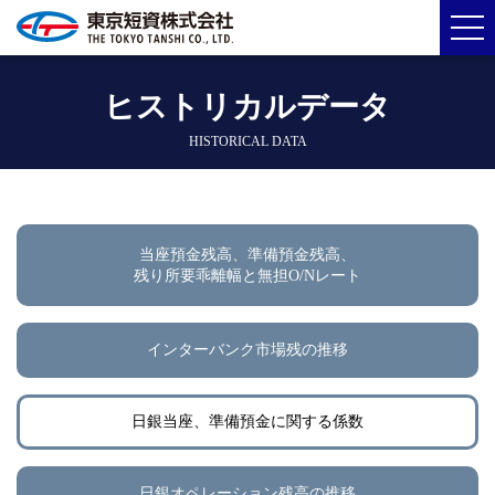
ヒストリカルデータ
HISTORICAL DATA
当座預金残高、準備預金残高、
残り所要乖離幅と無担O/Nレート
インターバンク市場残の推移
日銀当座、準備預金に関する係数
日銀オペレーション残高の推移