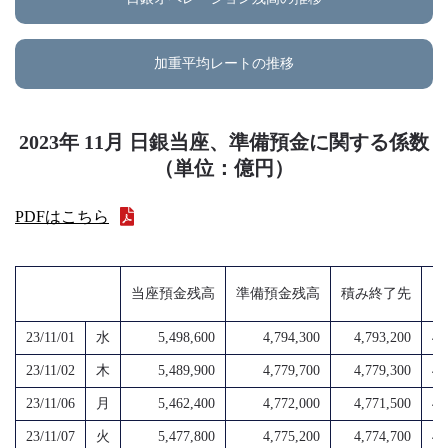
加重平均レートの推移
2023年 11月 日銀当座、準備預金に関する係数
（単位：億円）
PDFはこちら
当座預金残高
準備預金残高
積み終了先
超
23/11/01
水
5,498,600
4,794,300
4,793,200
4,
23/11/02
木
5,489,900
4,779,700
4,779,300
4,
23/11/06
月
5,462,400
4,772,000
4,771,500
4,
23/11/07
火
5,477,800
4,775,200
4,774,700
4,