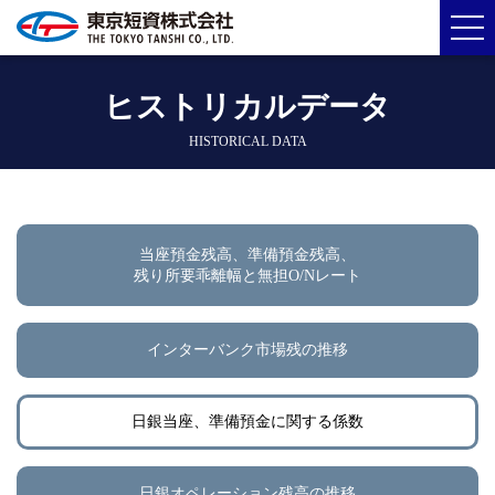
ヒストリカルデータ
HISTORICAL DATA
当座預金残高、準備預金残高、
残り所要乖離幅と無担O/Nレート
インターバンク市場残の推移
日銀当座、準備預金に関する係数
日銀オペレーション残高の推移