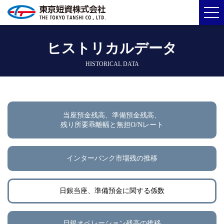
ヒストリカルデータ
HISTORICAL DATA
当座預金残高、準備預金残高、
残り所要乖離幅と無担O/Nレート
インターバンク市場残の推移
日銀当座、準備預金に関する係数
日銀オペレーション残高の推移