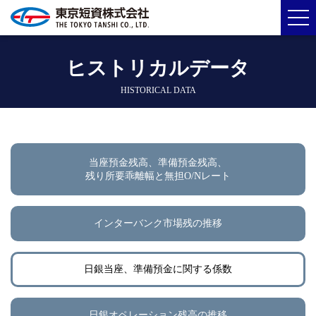
ヒストリカルデータ
HISTORICAL DATA
当座預金残高、準備預金残高、
残り所要乖離幅と無担O/Nレート
インターバンク市場残の推移
日銀当座、準備預金に関する係数
日銀オペレーション残高の推移