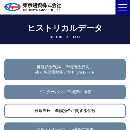
ヒストリカルデータ
HISTORICAL DATA
当座預金残高、準備預金残高、
残り所要乖離幅と無担O/Nレート
インターバンク市場残の推移
日銀当座、準備預金に関する係数
日銀オペレーション残高の推移