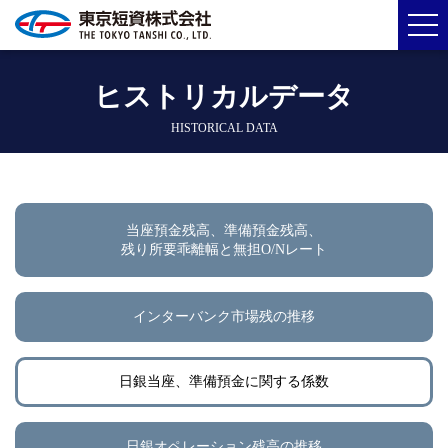
ヒストリカルデータ
HISTORICAL DATA
当座預金残高、準備預金残高、
残り所要乖離幅と無担O/Nレート
インターバンク市場残の推移
日銀当座、準備預金に関する係数
日銀オペレーション残高の推移