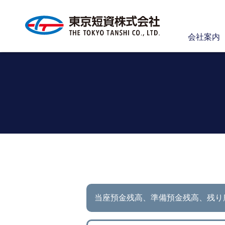
会社案内
当座預金残高、準備預金残高、
残り