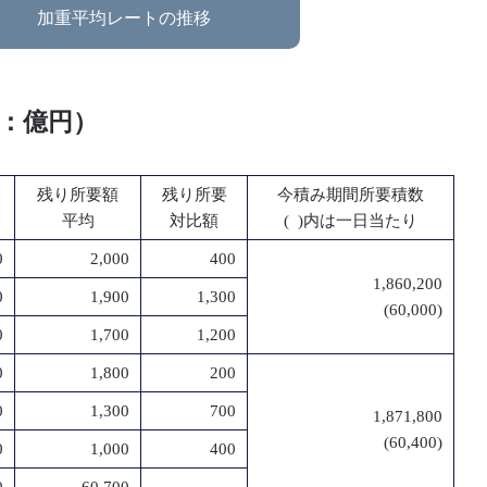
加重平均レートの推移
位：億円）
残り所要額
残り所要
今積み期間所要積数
平均
対比額
( )内は一日当たり
0
2,000
400
1,860,200
0
1,900
1,300
(60,000)
0
1,700
1,200
0
1,800
200
0
1,300
700
1,871,800
(60,400)
0
1,000
400