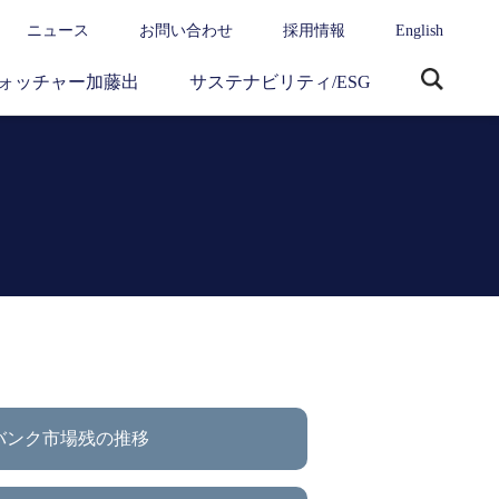
ニュース
お問い合わせ
採用情報
English
ォッチャー加藤出
サステナビリティ/ESG
サ
イ
ト
内
検
索
バンク市場残の推移