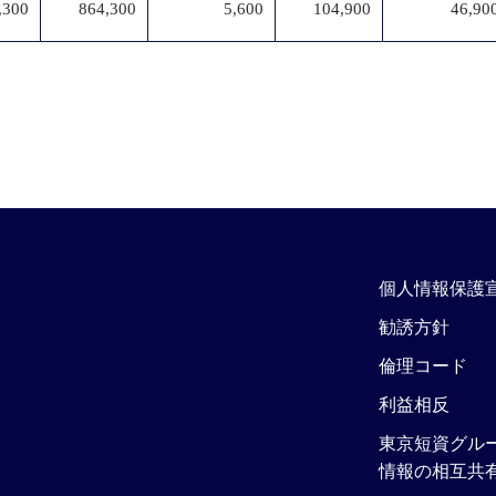
,300
864,300
5,600
104,900
46,90
個人情報保護
勧誘方針
倫理コード
利益相反
東京短資グル
情報の相互共