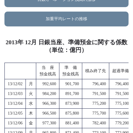
加重平均レートの推移
2013年 12月 日銀当座、準備預金に関する係数
（単位：億円）
当 座
準 備
積み終了先
超過準備
預金残高
預金残高
13/12/02
月
992,600
901,700
796,400
796,400
13/12/03
火
984,200
891,700
791,500
791,500
13/12/04
水
966,300
873,900
775,200
775,100
13/12/05
木
966,500
875,800
775,700
775,600
13/12/06
金
977,300
881,400
782,400
779,200
13/12/09
月
965,800
871,400
773,100
772,900