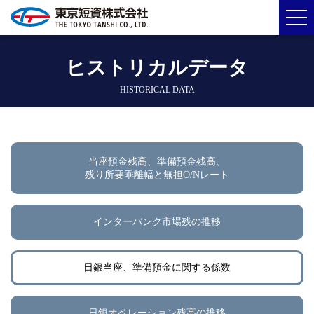
ヒストリカルデータ
HISTORICAL DATA
当座預金残高、準備預金残高、
残り所要乖離幅と無担O/Nレート
インターバンク市場残の推移
日銀当座、準備預金に関する係数
日銀オペレーション残高の推移