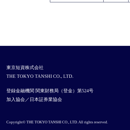
東京短資株式会社
THE TOKYO TANSHI CO., LTD.
登録金融機関 関東財務局（登金）第524号
加入協会／日本証券業協会
Copyright© THE TOKYO TANSHI CO., LTD. All rights reserved.