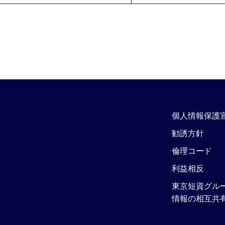
個人情報保護
勧誘方針
倫理コード
利益相反
東京短資グル
情報の相互共