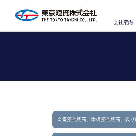
会社案内
当座預金残高、準備預金残高、
残り