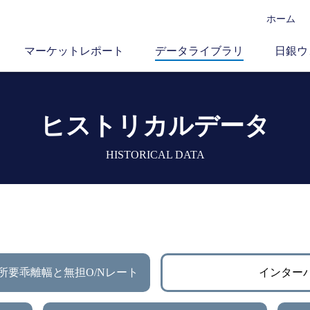
ホーム
マーケットレポート
データライブラリ
日銀ウ
ヒストリカルデータ
HISTORICAL DATA
所要乖離幅と無担O/Nレート
インター