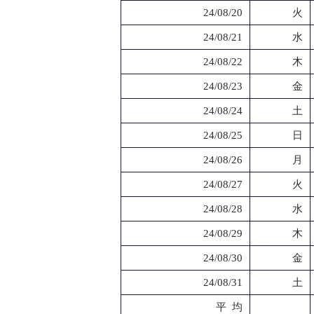
24/08/20
火
24/08/21
水
24/08/22
木
24/08/23
金
24/08/24
土
24/08/25
日
24/08/26
月
24/08/27
火
24/08/28
水
24/08/29
木
24/08/30
金
24/08/31
土
平 均