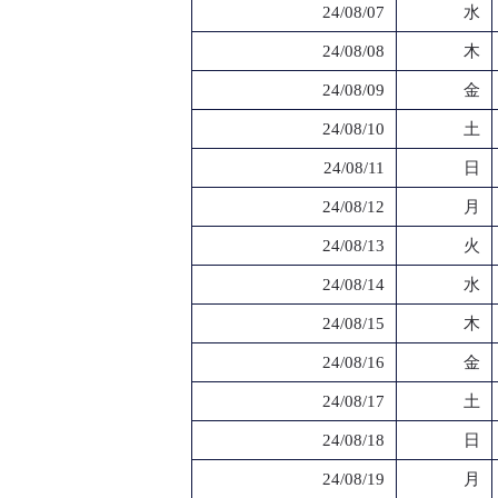
24/08/07
水
24/08/08
木
24/08/09
金
24/08/10
土
24/08/11
日
24/08/12
月
24/08/13
火
24/08/14
水
24/08/15
木
24/08/16
金
24/08/17
土
24/08/18
日
24/08/19
月