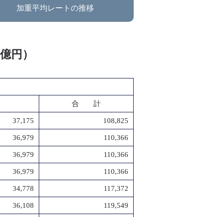
加重平均レートの推移
：億円）
合 計
37,175
108,825
36,979
110,366
36,979
110,366
36,979
110,366
34,778
117,372
36,108
119,549