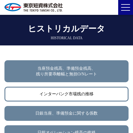
ヒストリカルデータ
HISTORICAL DATA
当座預金残高、準備預金残高、
残り所要乖離幅と無担O/Nレート
インターバンク市場残の推移
日銀当座、準備預金に関する係数
日銀オペレーション残高の推移