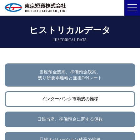
ヒストリカルデータ
HISTORICAL DATA
当座預金残高、準備預金残高、
残り所要乖離幅と無担O/Nレート
インターバンク市場残の推移
日銀当座、準備預金に関する係数
日銀オペレーション残高の推移